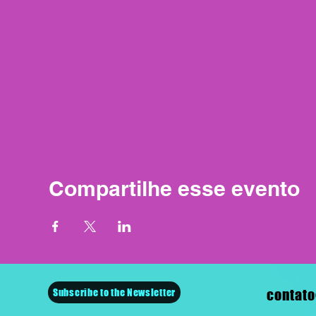
Compartilhe esse evento
Subscribe to the Newsletter
contato