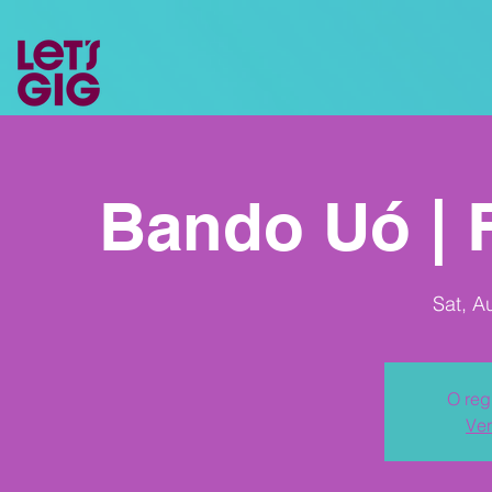
Bando Uó | F
Sat, A
O reg
Ver