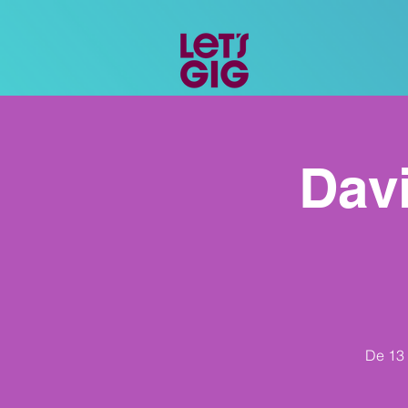
Davi
De 13 