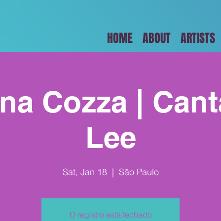
HOME
ABOUT
ARTISTS
na Cozza | Cant
Lee
Sat, Jan 18
  |  
São Paulo
O registro está fechado