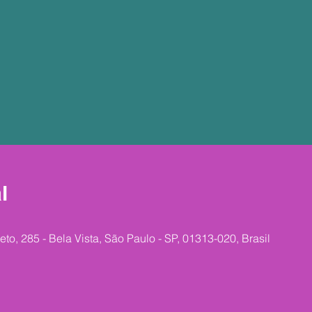
l
reto, 285 - Bela Vista, São Paulo - SP, 01313-020, Brasil