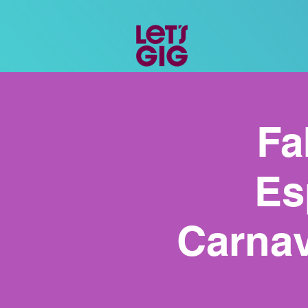
Fa
Es
Carnav