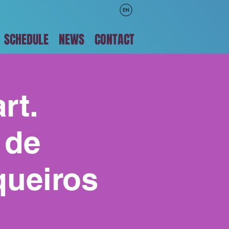
SCHEDULE
NEWS
CONTACT
rt.
 de
queiros