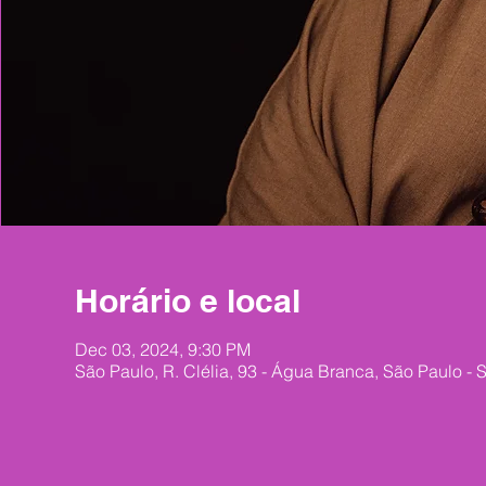
Horário e local
Dec 03, 2024, 9:30 PM
São Paulo, R. Clélia, 93 - Água Branca, São Paulo - S