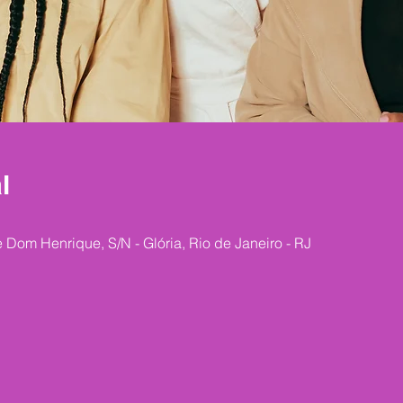
l
e Dom Henrique, S/N - Glória, Rio de Janeiro - RJ