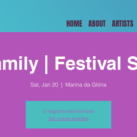
HOME
ABOUT
ARTISTS
amily | Festival 
Sat, Jan 20
  |  
Marina da Glória
O registro está fechado
Ver outros eventos