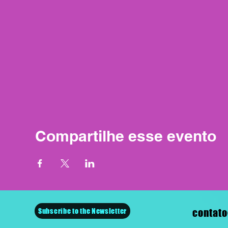
Compartilhe esse evento
Subscribe to the Newsletter
contato