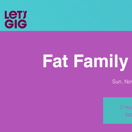
Fat Family 
Sun, No
O reg
Ver