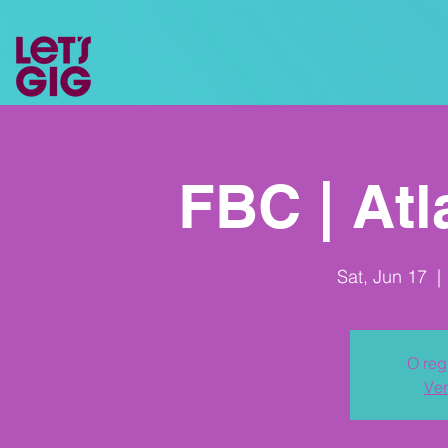
FBC | Atl
Sat, Jun 17
  | 
O reg
Ver