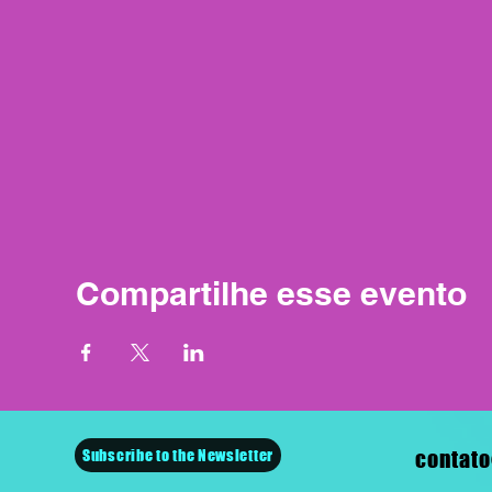
Compartilhe esse evento
Subscribe to the Newsletter
contato