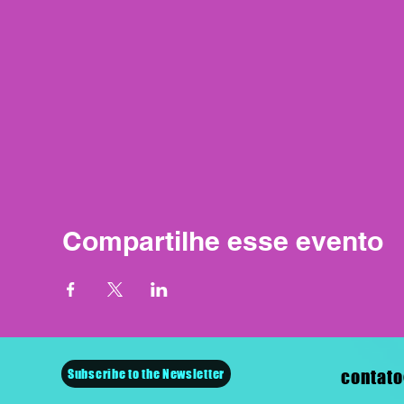
Compartilhe esse evento
Subscribe to the Newsletter
contato