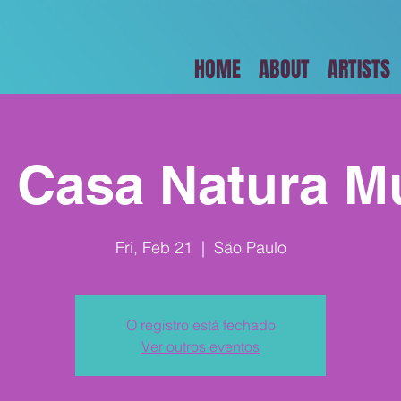
HOME
ABOUT
ARTISTS
 Casa Natura M
Fri, Feb 21
  |  
São Paulo
O registro está fechado
Ver outros eventos