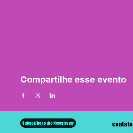
Compartilhe esse evento
Subscribe to the Newsletter
contato