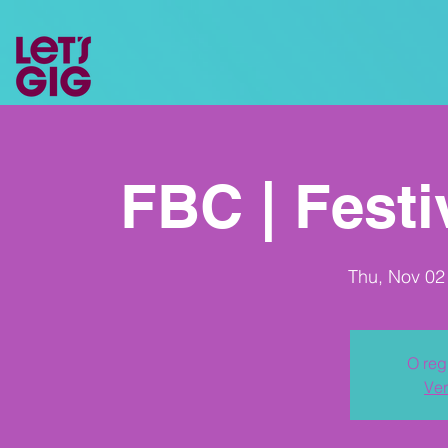
FBC | Festi
Thu, Nov 02
O reg
Ver