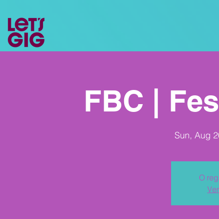
FBC | Fes
Sun, Aug 2
O reg
Ver