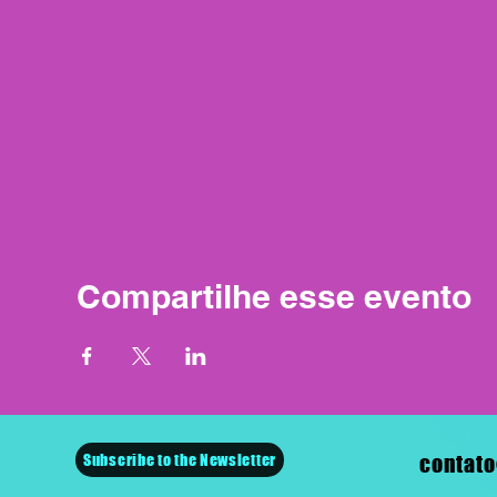
Compartilhe esse evento
Subscribe to the Newsletter
contato