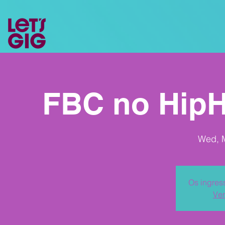
FBC no HipH
Wed, 
Os ingres
Ver