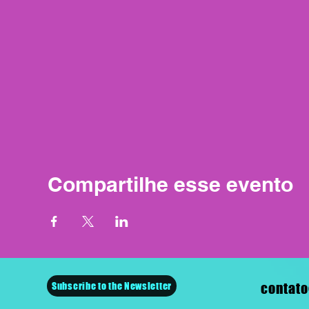
Compartilhe esse evento
Subscribe to the Newsletter
contato