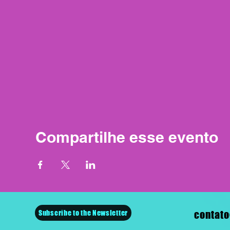
Compartilhe esse evento
Subscribe to the Newsletter
contato