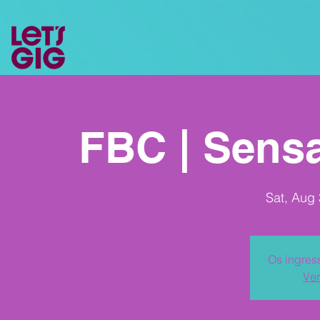
FBC | Sensa
Sat, Aug
Os ingres
Ver