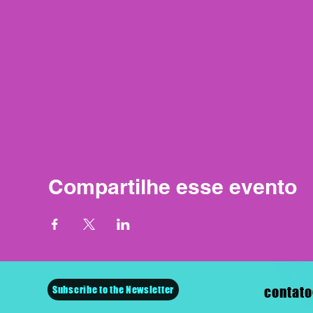
Compartilhe esse evento
Subscribe to the Newsletter
contato