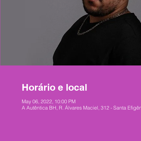
Horário e local
May 06, 2022, 10:00 PM
A Autêntica BH, R. Álvares Maciel, 312 - Santa Efigê