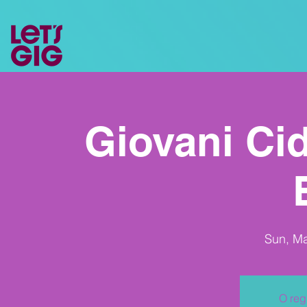
Giovani Cid
Sun, M
O reg