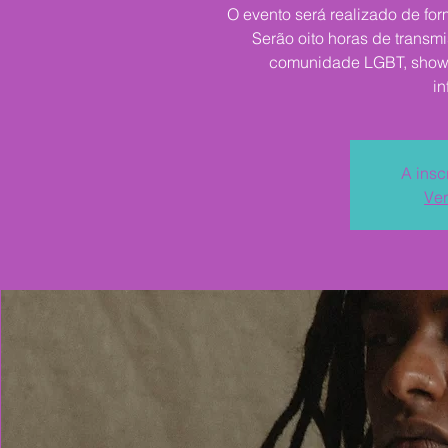
O evento será realizado de form
Serão oito horas de trans
comunidade LGBT, shows 
in
A insc
Ver