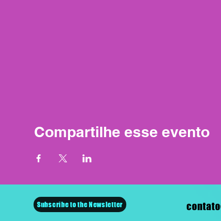
Compartilhe esse evento
Subscribe to the Newsletter
contato