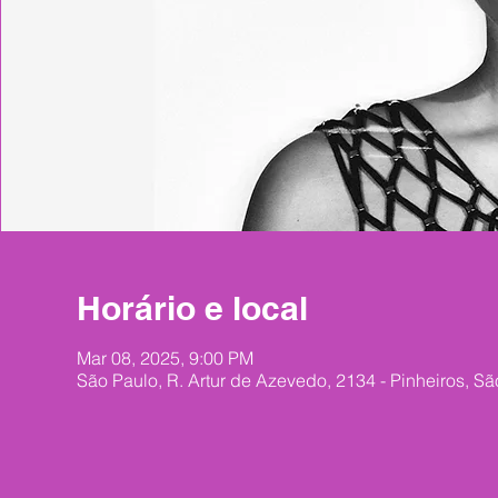
Horário e local
Mar 08, 2025, 9:00 PM
São Paulo, R. Artur de Azevedo, 2134 - Pinheiros, Sã