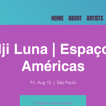
HOME
ABOUT
ARTISTS
ji Luna | Espaç
Américas
Fri, Aug 15
  |  
São Paulo
O registro está fechado