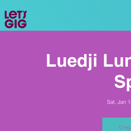
Luedji Lun
S
Sat, Jan 1
O reg