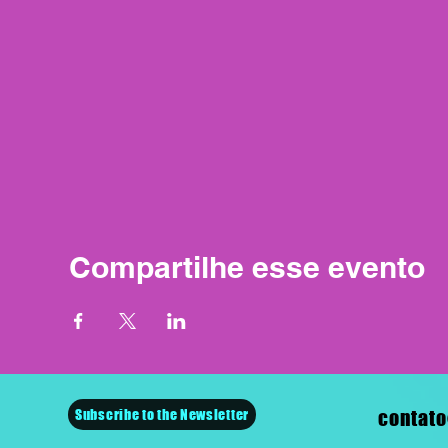
Compartilhe esse evento
Subscribe to the Newsletter
contato