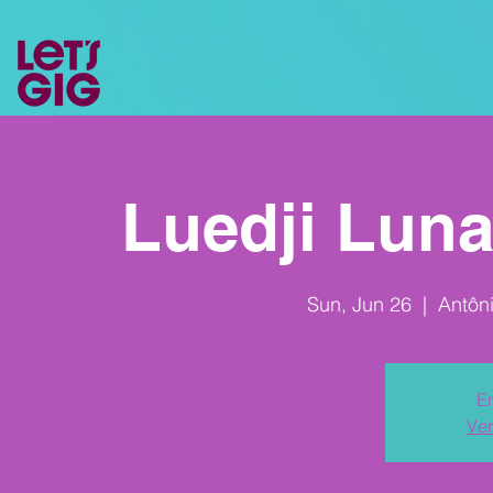
Luedji Lun
Sun, Jun 26
  |  
Antôn
En
Ver