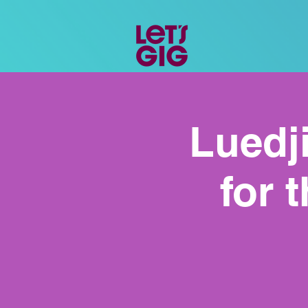
Luedj
for 