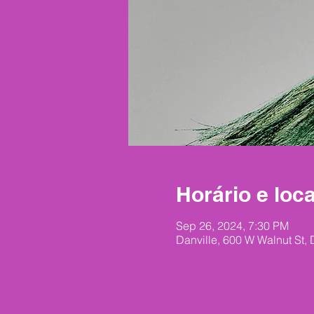
Horário e loca
Sep 26, 2024, 7:30 PM
Danville, 600 W Walnut St,