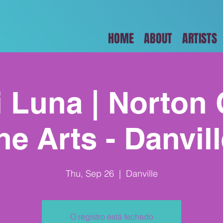
HOME
ABOUT
ARTISTS
i Luna | Norton 
the Arts - Danvil
Thu, Sep 26
  |  
Danville
O registro está fechado