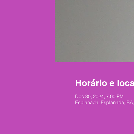
Horário e loca
Dec 30, 2024, 7:00 PM
Esplanada, Esplanada, BA,