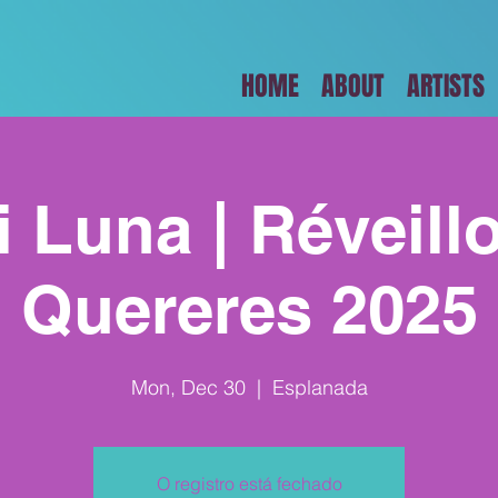
HOME
ABOUT
ARTISTS
i Luna | Réveill
Quereres 2025
Mon, Dec 30
  |  
Esplanada
O registro está fechado