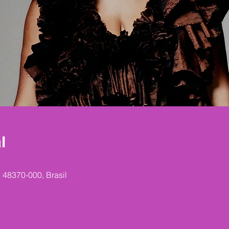
l
 48370-000, Brasil