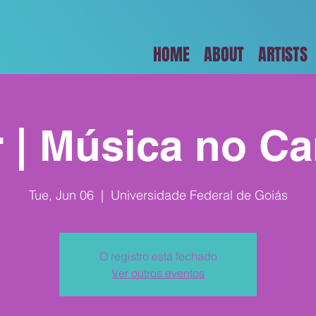
HOME
ABOUT
ARTISTS
r | Música no C
Tue, Jun 06
  |  
Universidade Federal de Goiás
O registro está fechado
Ver outros eventos