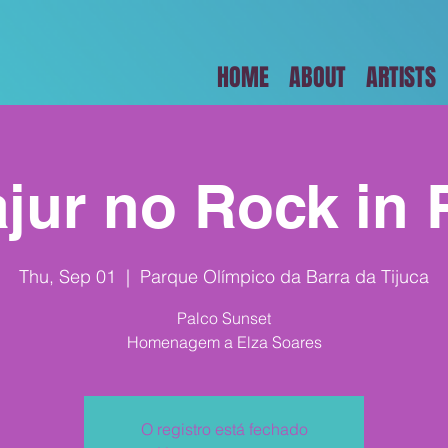
HOME
ABOUT
ARTISTS
jur no Rock in 
Thu, Sep 01
  |  
Parque Olímpico da Barra da Tijuca
Palco Sunset
Homenagem a Elza Soares
O registro está fechado