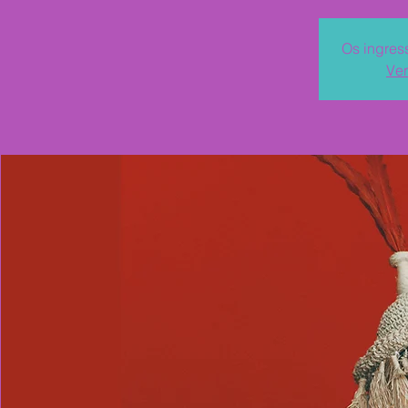
Os ingres
Ver