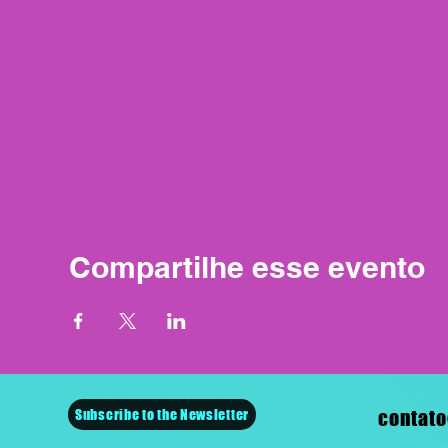
Compartilhe esse evento
Subscribe to the Newsletter
contato