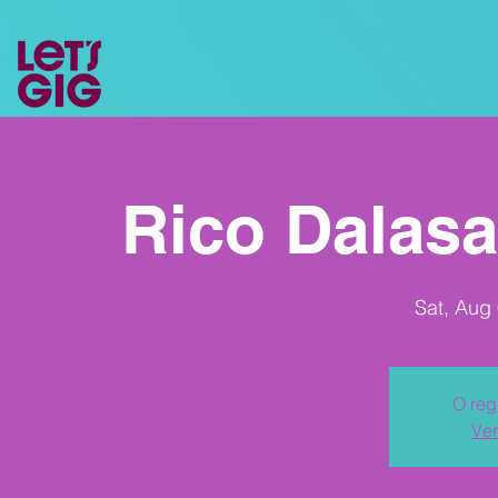
Rico Dalas
Sat, Aug
O reg
Ver