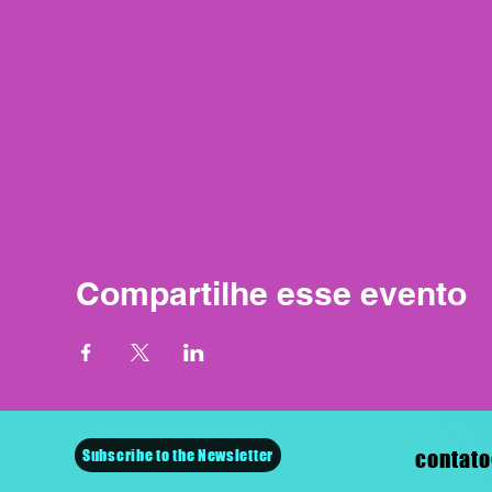
Compartilhe esse evento
Subscribe to the Newsletter
contato