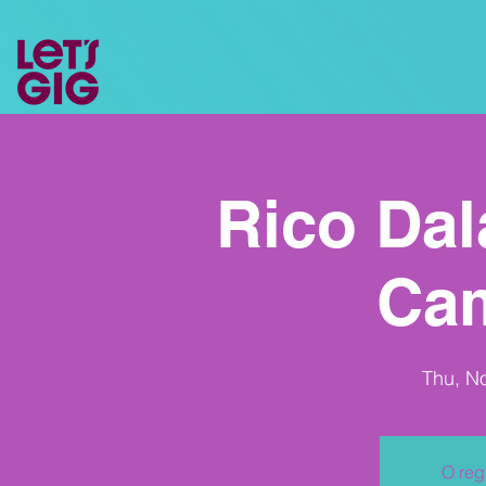
Rico Dal
Ca
Thu, N
O reg