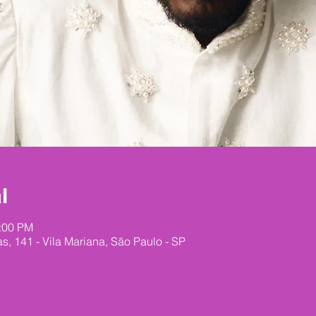
l
0:00 PM
as, 141 - Vila Mariana, São Paulo - SP