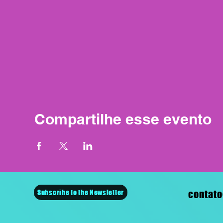
Compartilhe esse evento
Subscribe to the Newsletter
contato