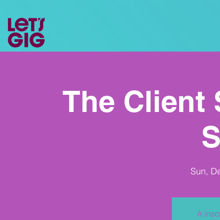
The Client 
Sun, D
A insc