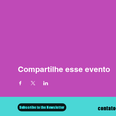
Compartilhe esse evento
Subscribe to the Newsletter
contato