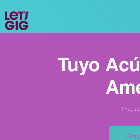
Tuyo Acús
Ame
Thu, Ju
O reg