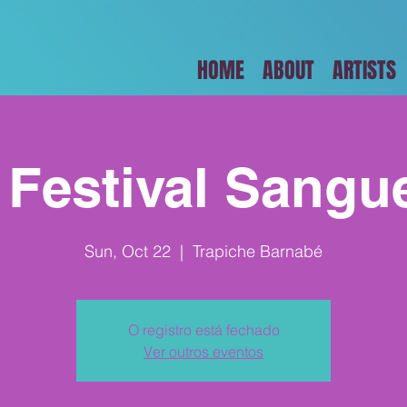
HOME
ABOUT
ARTISTS
| Festival Sangu
Sun, Oct 22
  |  
Trapiche Barnabé
O registro está fechado
Ver outros eventos