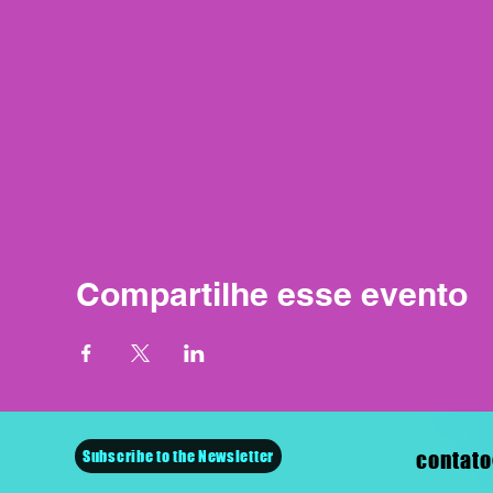
Compartilhe esse evento
Subscribe to the Newsletter
contato