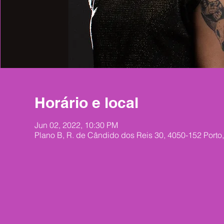
Horário e local
Jun 02, 2022, 10:30 PM
Plano B, R. de Cândido dos Reis 30, 4050-152 Porto,