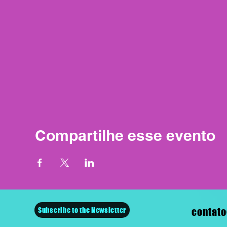
Compartilhe esse evento
Subscribe to the Newsletter
contato