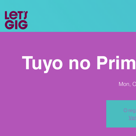
Tuyo no Prim
Mon, O
O reg
Ver