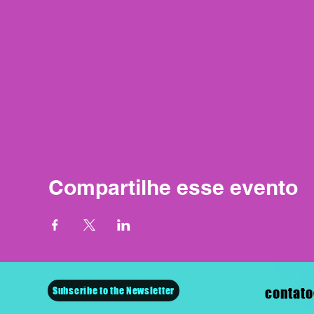
Compartilhe esse evento
Subscribe to the Newsletter
contato