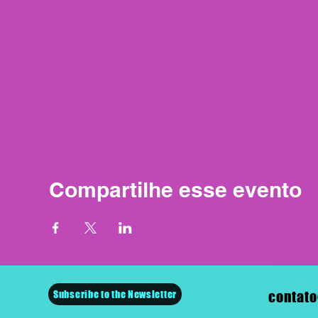
Compartilhe esse evento
Subscribe to the Newsletter
contato