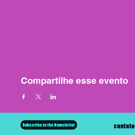
Compartilhe esse evento
Subscribe to the Newsletter
contato