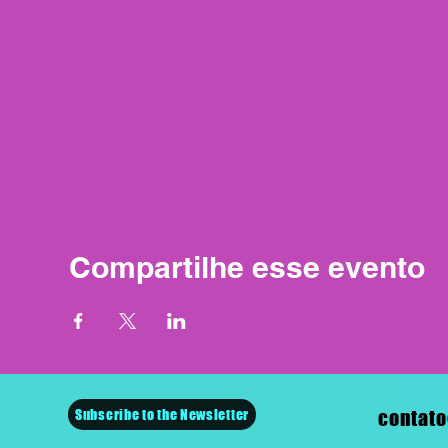
Compartilhe esse evento
Subscribe to the Newsletter
contato