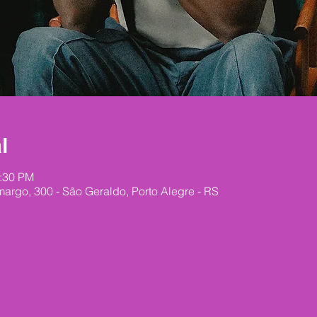
l
1:30 PM
argo, 300 - São Geraldo, Porto Alegre - RS