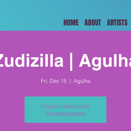
HOME
ABOUT
ARTISTS
Zudizilla | Agulh
Fri, Dec 15
  |  
Agulha
O registro está fechado
Ver outros eventos