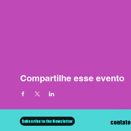
Compartilhe esse evento
Subscribe to the Newsletter
contato