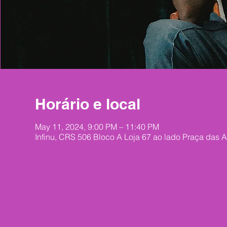
Horário e local
May 11, 2024, 9:00 PM – 11:40 PM
Infinu, CRS 506 Bloco A Loja 67 ao lado Praça das A