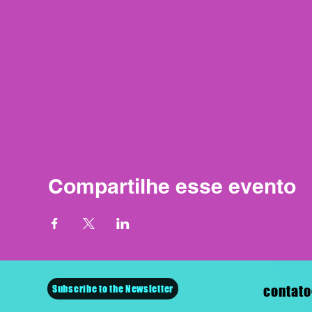
Compartilhe esse evento
Subscribe to the Newsletter
contato