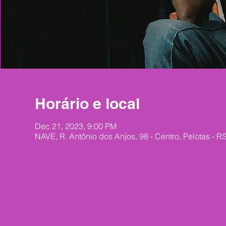
Horário e local
Dec 21, 2023, 9:00 PM
NAVE, R. Antônio dos Anjos, 98 - Centro, Pelotas - R