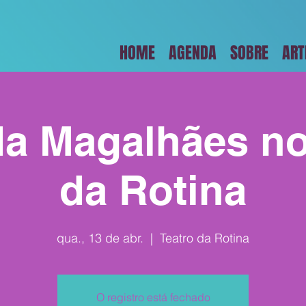
HOME
AGENDA
SOBRE
ART
 Magalhães no
da Rotina
qua., 13 de abr.
  |  
Teatro da Rotina
O registro está fechado