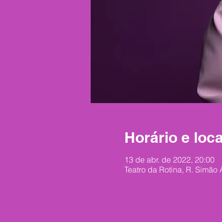
Horário e loca
13 de abr. de 2022, 20:00
Teatro da Rotina, R. Simão 