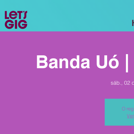
Banda Uó |
sáb., 02 
O reg
Ver