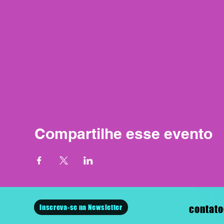
Compartilhe esse evento
Inscreva-se na Newsletter
contato