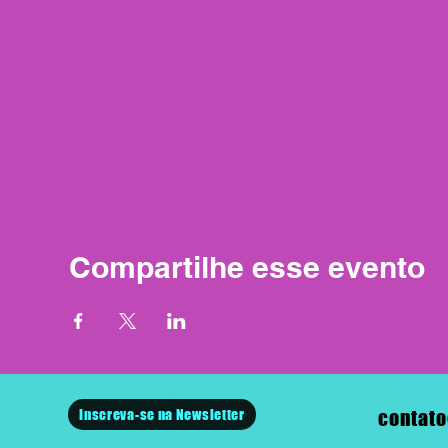
Compartilhe esse evento
Inscreva-se na Newsletter
contato