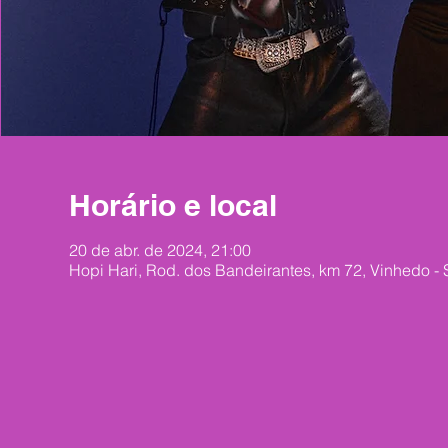
Horário e local
20 de abr. de 2024, 21:00
Hopi Hari, Rod. dos Bandeirantes, km 72, Vinhedo - 