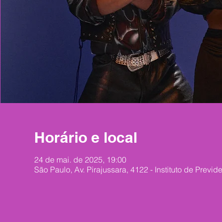
Horário e local
24 de mai. de 2025, 19:00
São Paulo, Av. Pirajussara, 4122 - Instituto de Previd