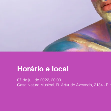
Horário e local
07 de jul. de 2022, 20:00
Casa Natura Musical, R. Artur de Azevedo, 2134 - Pin